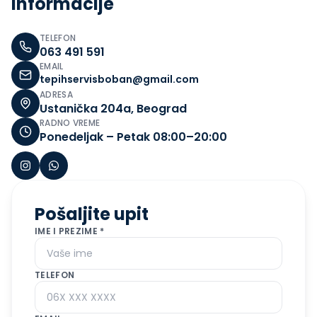
Informacije
TELEFON
063 491 591
EMAIL
tepihservisboban@gmail.com
ADRESA
Ustanička 204a, Beograd
RADNO VREME
Ponedeljak – Petak 08:00–20:00
Pošaljite upit
IME I PREZIME *
TELEFON